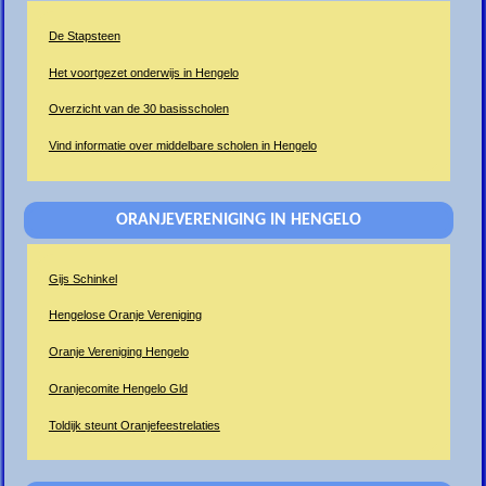
De Stapsteen
Het voortgezet onderwijs in Hengelo
Overzicht van de 30 basisscholen
Vind informatie over middelbare scholen in Hengelo
ORANJEVERENIGING IN HENGELO
Gijs Schinkel
Hengelose Oranje Vereniging
Oranje Vereniging Hengelo
Oranjecomite Hengelo Gld
Toldijk steunt Oranjefeestrelaties