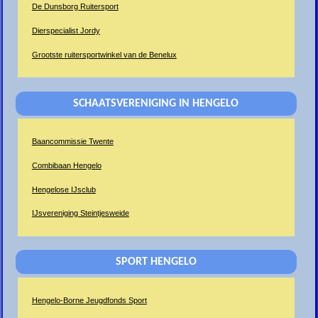
De Dunsborg Ruitersport
Dierspecialist Jordy
Grootste ruitersportwinkel van de Benelux
SCHAATSVERENIGING IN HENGELO
Baancommissie Twente
Combibaan Hengelo
Hengelose IJsclub
IJsvereniging Steintjesweide
SPORT HENGELO
Hengelo-Borne Jeugdfonds Sport